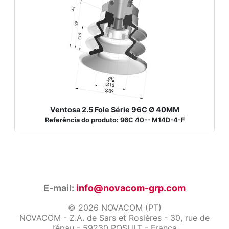
Ventosa 2.5 Fole Série 96C Ø 40MM
Referência do produto: 96C 40-- M14D-4-F
E-mail:
info@novacom-grp.com
© 2026 NOVACOM (PT)
NOVACOM - Z.A. de Sars et Rosières - 30, rue de
l’épau - 59230 ROSULT - França