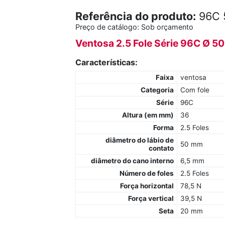
Referência do produto:
96C 
Preço de catálogo:
Sob orçamento
Ventosa 2.5 Fole Série 96C Ø 
Características:
Faixa
ventosa
Categoria
Com fole
Série
96C
Altura (em mm)
36
Forma
2.5 Foles
diâmetro do lábio de
50 mm
contato
diâmetro do cano interno
6,5 mm
Número de foles
2.5 Foles
Força horizontal
78,5 N
Força vertical
39,5 N
Seta
20 mm