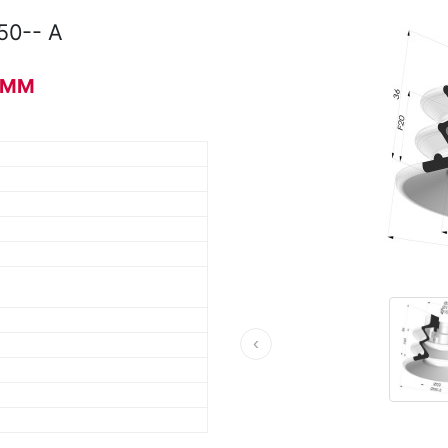
50-- A
50MM
‹