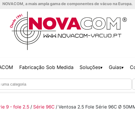
NOVACOM, a mais ampla gama de componentes de vácuo na Europa.
VACOM
Fabricação Sob Medida
Soluções
Guias
C
▾
▾
ie 9 - fole 2.5
/
Série 96C
/ Ventosa 2.5 Fole Série 96C Ø 50M
: