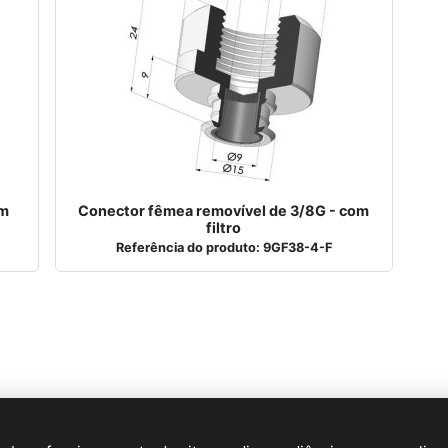
om
Conector fêmea removível de 3/8G - com
filtro
Referência do produto: 9GF38-4-F
E-mail:
info@novacom-grp.com