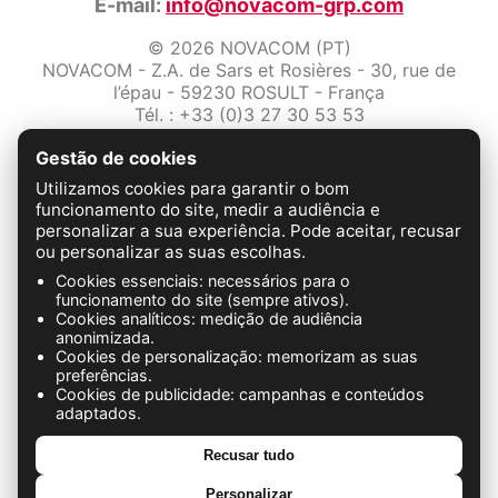
E-mail:
info@novacom-grp.com
© 2026 NOVACOM (PT)
NOVACOM - Z.A. de Sars et Rosières - 30, rue de
l’épau - 59230 ROSULT - França
Tél. : +33 (0)3 27 30 53 53
Número de IVA : FR57 381 120 484
Gestão de cookies
Avisos legais
Utilizamos cookies para garantir o bom
Proteção de dados
funcionamento do site, medir a audiência e
Condições Gerais de Venda
personalizar a sua experiência. Pode aceitar, recusar
Fale conosco
ou personalizar as suas escolhas.
Cookies essenciais: necessários para o
FABRICATION FRANÇAISE
funcionamento do site (sempre ativos).
Cookies analíticos: medição de audiência
anonimizada.
Cookies de personalização: memorizam as suas
preferências.
Cookies de publicidade: campanhas e conteúdos
adaptados.
Recusar tudo
Personalizar