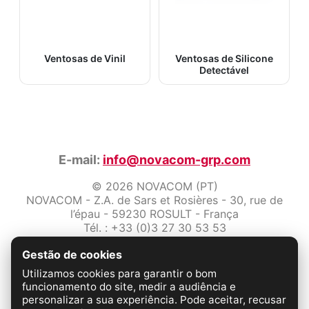
Ventosas de Vinil
Ventosas de Silicone
Detectável
E-mail:
info@novacom-grp.com
© 2026 NOVACOM (PT)
NOVACOM - Z.A. de Sars et Rosières - 30, rue de
l’épau - 59230 ROSULT - França
Tél. : +33 (0)3 27 30 53 53
Número de IVA : FR57 381 120 484
Gestão de cookies
Avisos legais
Utilizamos cookies para garantir o bom
Proteção de dados
funcionamento do site, medir a audiência e
Condições Gerais de Venda
personalizar a sua experiência. Pode aceitar, recusar
Fale conosco