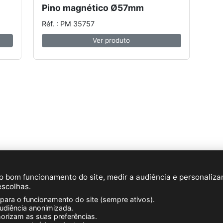
Pino magnético Ø57mm
Réf. : PM 35757
Ver produto
E-mail:
info@novacom-grp.com
© 2026 NOVACOM (PT)
 o bom funcionamento do site, medir a audiência e personalizar
Z.A. de Sars et Rosières - 30, rue de l’épau - 59230 ROSU
escolhas.
Tél. : +33 (0)3 27 30 53 53
para o funcionamento do site (sempre ativos).
Número de IVA : FR57 381 120 484
audiência anonimizada.
orizam as suas preferências.